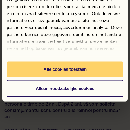
personaliseren, om functies voor social media te bieden
Alte părți
en om ons websiteverkeer te analyseren. Ook delen we
Pe lângă Flexspecialisten N.V., transmitem datele
informatie over uw gebruik van onze site met onze
dumneavoastră și către terți, în cazul în care acest lucru
partners voor social media, adverteren en analyse. Deze
este necesar. Este vorba, de exemplu, de prelucrarea
partners kunnen deze gegevens combineren met andere
datelor administrative (salariale) sau de clienți care
informatie die u aan ze heeft verstrekt of die ze hebben
oferă locuri de muncă care v-ar putea interesa. Aceste
verzameld op basis van uw gebruik van hun services.
părți trebuie să respecte obligațiile stabilite contractual,
precum și alte obligații de confidențialitate.
Transmiterea datelor cu caracter personal se face
Alle cookies toestaan
numai pe baza unui interes legitim, a unei obligații
legale și/sau în vederea executării contractului.
Alleen noodzakelijke cookies
Perioada de păstrare
Dacă vă înregistrați la noi, vom păstra datele dvs.
personale timp de 2 ani. După 2 ani, vă vom solicita
consimțământul scris pentru a le reînnoi pentru încă 1
an.
Atunci când vă înregistrați, vă furnizați și datele de