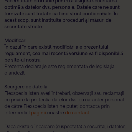
Facem toate eforturile pentru a asigura securitatea
optimă a datelor dvs. personale. Datele care ne sunt
furnizate sunt tratate ca fiind strict confidențiale. În
acest scop, sunt instituite proceduri și măsuri de
securitate stricte.
Modificări
În cazul în care există modificări ale prezentului
regulament, cea mai recentă versiune va fi disponibilă
pe site-ul nostru.
Prezenta declarație este reglementată de legislația
olandeză.
Scurgere de date la
Flexspecialisten aveți întrebări, observații sau reclamații
cu privire la protecția datelor dvs. cu caracter personal
de către Flexspecialisten ne puteți contacta prin
intermediul
paginii
noastre
de contact
.
Dacă există o încălcare (suspectată) a securității datelor,