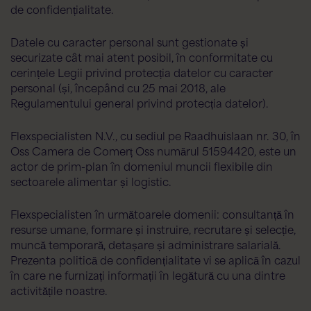
de confidențialitate.
Datele cu caracter personal sunt gestionate și
securizate cât mai atent posibil, în conformitate cu
cerințele Legii privind protecția datelor cu caracter
personal (și, începând cu 25 mai 2018, ale
Regulamentului general privind protecția datelor).
Flexspecialisten N.V., cu sediul pe Raadhuislaan nr. 30, în
Oss Camera de Comerț Oss numărul 51594420, este un
actor de prim-plan în domeniul muncii flexibile din
Asistentul Flex AI
Flexspecialisten
sectoarele alimentar și logistic.
Bună ziua! Cu ce vă pot ajuta astăzi?
Flexspecialisten în următoarele domenii: consultanță în
resurse umane, formare și instruire, recrutare și selecție,
muncă temporară, detașare și administrare salarială.
Prezenta politică de confidențialitate vi se aplică în cazul
în care ne furnizați informații în legătură cu una dintre
activitățile noastre.