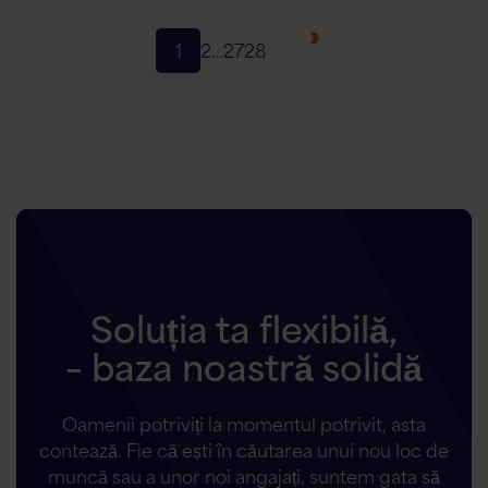
Următorul
1
2
…
27
28
Soluția ta flexibilă,
– baza noastră solidă
Oamenii potriviți la momentul potrivit, asta
contează. Fie că ești în căutarea unui nou loc de
muncă sau a unor noi angajați, suntem gata să