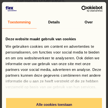
organisaties ondersteunt.
Toestemming
Details
Over
Deze website maakt gebruik van cookies
We gebruiken cookies om content en advertenties te
Praktische inzichten
personaliseren, om functies voor social media te bieden
en om ons websiteverkeer te analyseren. Ook delen we
informatie over uw gebruik van onze site met onze
Tips en voorbeelden die direct
partners voor social media, adverteren en analyse. Deze
toepasbaar zijn.
partners kunnen deze gegevens combineren met andere
informatie die u aan ze heeft verstrekt of die ze hebben
verzameld op basis van uw gebruik van hun services.
Alle cookies toestaan