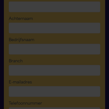
Achternaam
Bedrijfsnaam
Branch
Asystent Flex AI
Flexspecialisten
E-mailadres
Witaj! W czym mogę Ci dzisiaj pomóc?
Telefoonnummer