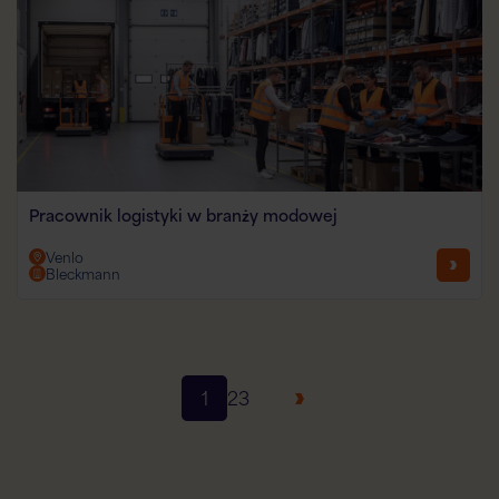
Pracownik logistyki w branży modowej
Venlo
Bleckmann
1
2
3