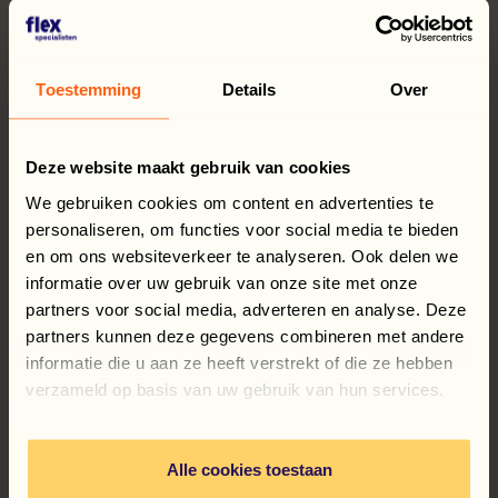
Toestemming
Details
Over
Deze website maakt gebruik van cookies
We gebruiken cookies om content en advertenties te
Pracownik obsługujący maszynę do etykietowania
personaliseren, om functies voor social media te bieden
en om ons websiteverkeer te analyseren. Ook delen we
32–40 godzin
Son en Breugel
informatie over uw gebruik van onze site met onze
Szkoła średnia zawodowa (MBO)
partners voor social media, adverteren en analyse. Deze
partners kunnen deze gegevens combineren met andere
informatie die u aan ze heeft verstrekt of die ze hebben
verzameld op basis van uw gebruik van hun services.
Alle cookies toestaan