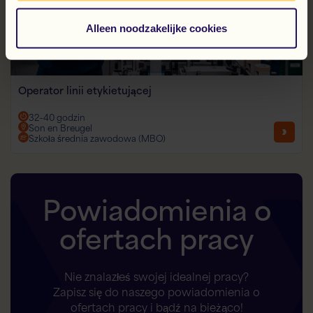
Alleen noodzakelijke cookies
Operator linii etykietującej
32–40 godzin
Son en Breugel
Szkoła średnia zawodowa (MBO)
Powiadomienia o
ofertach pracy
Nie znalazłeś swojej idealnej pracy?
Zapisz się do naszego powiadomienia o
ofertach pracy i bądź na bieżąco!