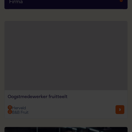
Firma
Oogstmedewerker fruitteelt
Herveld
B&B Fruit