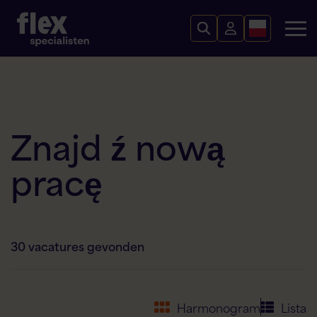
Znaj
d
ź
nową
pracę
30
vacatures gevonden
Harmonogram
Lista