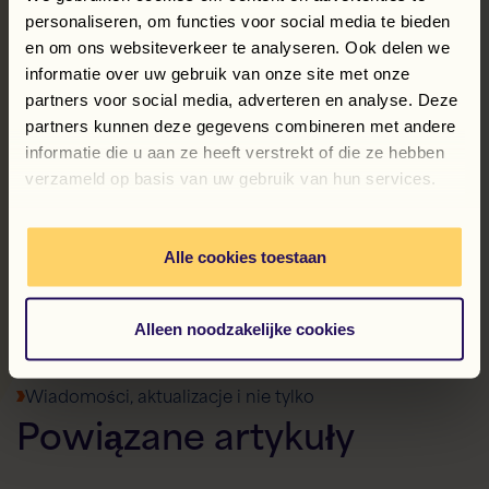
ona naszą wizję, że inwestowanie w ludzi się opłaca.
personaliseren, om functies voor social media te bieden
Pracownicy, którzy się rozwijają, przyczyniają się do
en om ons websiteverkeer te analyseren. Ook delen we
postępu organizacji – również naszych klientów. Bo
informatie over uw gebruik van onze site met onze
kto współpracuje z ludźmi, którzy nieustannie się
partners voor social media, adverteren en analyse. Deze
rozwijają, dostrzega różnicę: w jakości,
partners kunnen deze gegevens combineren met andere
zaangażowaniu i wynikach.
informatie die u aan ze heeft verstrekt of die ze hebben
verzameld op basis van uw gebruik van hun services.
Udostępnij ten post:
Facebook
LinkedIn
WhatsApp
X
Powrót do przeglądu
Alle cookies toestaan
Alleen noodzakelijke cookies
Wiadomości, aktualizacje i nie tylko
Powiązane
artykuły