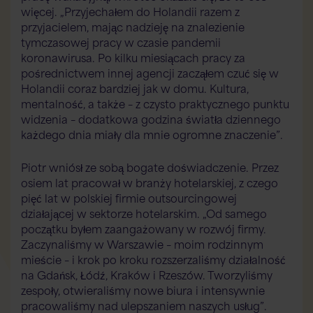
więcej. „Przyjechałem do Holandii razem z
przyjacielem, mając nadzieję na znalezienie
tymczasowej pracy w czasie pandemii
koronawirusa. Po kilku miesiącach pracy za
pośrednictwem innej agencji zacząłem czuć się w
Holandii coraz bardziej jak w domu. Kultura,
mentalność, a także – z czysto praktycznego punktu
Asystent Flex AI
Flexspecialisten
widzenia – dodatkowa godzina światła dziennego
każdego dnia miały dla mnie ogromne znaczenie”.
Witaj! W czym mogę Ci dzisiaj pomóc?
Piotr wniósł ze sobą bogate doświadczenie. Przez
osiem lat pracował w branży hotelarskiej, z czego
pięć lat w polskiej firmie outsourcingowej
działającej w sektorze hotelarskim. „Od samego
początku byłem zaangażowany w rozwój firmy.
Zaczynaliśmy w Warszawie – moim rodzinnym
mieście – i krok po kroku rozszerzaliśmy działalność
na Gdańsk, Łódź, Kraków i Rzeszów. Tworzyliśmy
zespoły, otwieraliśmy nowe biura i intensywnie
pracowaliśmy nad ulepszaniem naszych usług”.