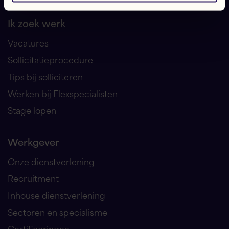
Ik zoek werk
Vacatures
Sollicitatieprocedure
Tips bij solliciteren
Werken bij Flexspecialisten
Stage lopen
Werkgever
Onze dienstverlening
Recruitment
Inhouse dienstverlening
Sectoren en specialisme
Certificeringen