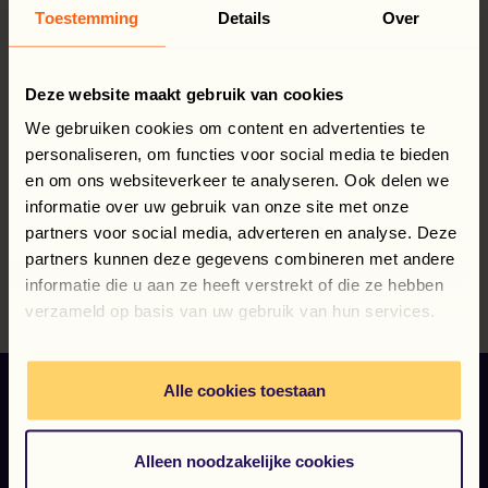
of nieuwe medewerkers, wij staan klaar om de
Toestemming
Details
Over
match te maken.
Deze website maakt gebruik van cookies
Zoek flexmedewerkers
We gebruiken cookies om content en advertenties te
personaliseren, om functies voor social media te bieden
Bekijk vacatures
en om ons websiteverkeer te analyseren. Ook delen we
informatie over uw gebruik van onze site met onze
partners voor social media, adverteren en analyse. Deze
partners kunnen deze gegevens combineren met andere
informatie die u aan ze heeft verstrekt of die ze hebben
verzameld op basis van uw gebruik van hun services.
Alle cookies toestaan
Alleen noodzakelijke cookies