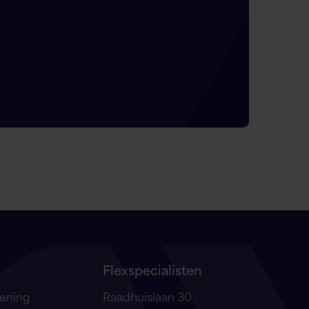
Flex AI Assistent
Flexspecialisten
Hallo! Hoe kan ik je vandaag helpen?
Flexspecialisten
lening
Raadhuislaan 30