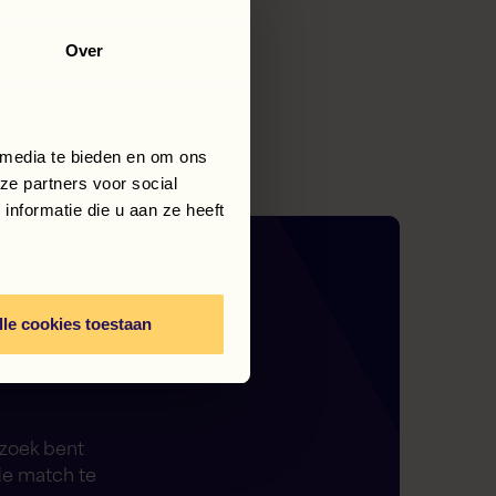
Over
 media te bieden en om ons
ze partners voor social
nformatie die u aan ze heeft
,
lle cookies toestaan
 zoek bent
de match te