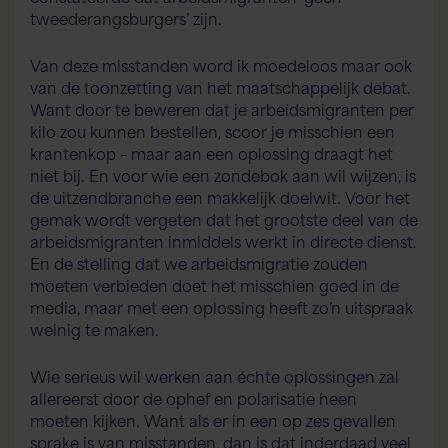
tweederangsburgers’ zijn.
Van deze misstanden word ik moedeloos maar ook
van de toonzetting van het maatschappelijk debat.
Want door te beweren dat je arbeidsmigranten per
kilo zou kunnen bestellen, scoor je misschien een
krantenkop – maar aan een oplossing draagt het
niet bij. En voor wie een zondebok aan wil wijzen, is
de uitzendbranche een makkelijk doelwit. Voor het
gemak wordt vergeten dat het grootste deel van de
Flex AI Assistent
Flexspecialisten
arbeidsmigranten inmiddels werkt in directe dienst.
En de stelling dat we arbeidsmigratie zouden
moeten verbieden doet het misschien goed in de
Hallo! Hoe kan ik je vandaag helpen?
media, maar met een oplossing heeft zo’n uitspraak
weinig te maken.
Wie serieus wil werken aan échte oplossingen zal
allereerst door de ophef en polarisatie heen
moeten kijken. Want als er in een op zes gevallen
sprake is van misstanden, dan is dat inderdaad veel