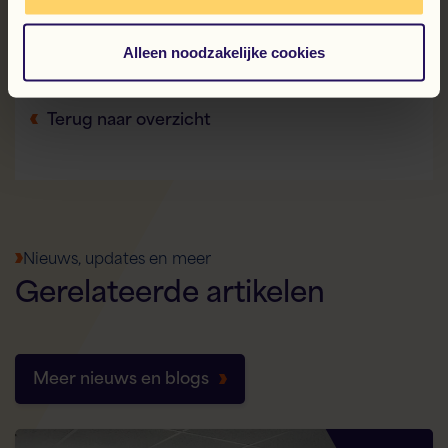
Dit artikel verscheen in
Trouw
op 26 januari 2024.
Alleen noodzakelijke cookies
Deel dit bericht:
Facebook
LinkedIn
WhatsApp
X
Terug naar overzicht
Nieuws, updates en meer
Gerelateerde
artikelen
Meer nieuws en blogs