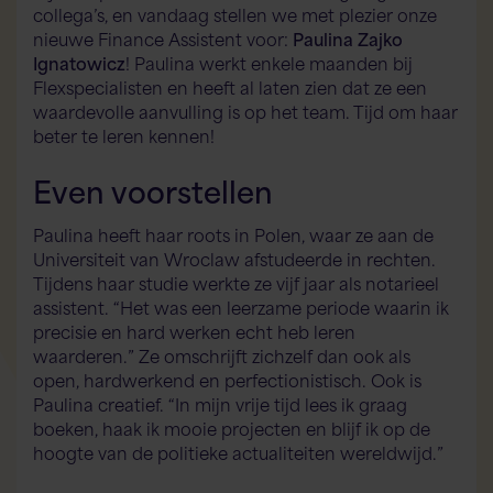
collega’s, en vandaag stellen we met plezier onze
nieuwe Finance Assistent voor:
Paulina Zajko
Ignatowicz
! Paulina werkt enkele maanden bij
Flexspecialisten en heeft al laten zien dat ze een
waardevolle aanvulling is op het team. Tijd om haar
beter te leren kennen!
Even voorstellen
Paulina heeft haar roots in Polen, waar ze aan de
Universiteit van Wroclaw afstudeerde in rechten.
Tijdens haar studie werkte ze vijf jaar als notarieel
Flex AI Assistent
Flexspecialisten
assistent. “Het was een leerzame periode waarin ik
precisie en hard werken echt heb leren
waarderen.” Ze omschrijft zichzelf dan ook als
Hallo! Hoe kan ik je vandaag helpen?
open, hardwerkend en perfectionistisch. Ook is
Paulina creatief. “In mijn vrije tijd lees ik graag
boeken, haak ik mooie projecten en blijf ik op de
hoogte van de politieke actualiteiten wereldwijd.”