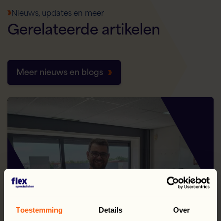
Nieuws, updates en meer
Gerelateerde
artikelen
Meer nieuws en blogs
Toestemming
Details
Over