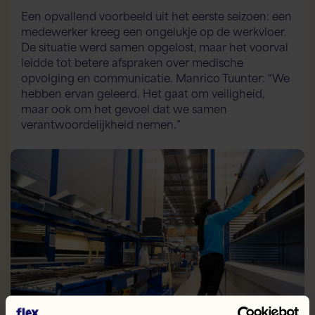
Een opvallend voorbeeld uit het eerste seizoen: een
medewerker kreeg een ongelukje op de werkvloer.
De situatie werd samen opgelost, maar het voorval
leidde tot betere afspraken over medische
opvolging en communicatie. Manrico Tuunter: “We
hebben ervan geleerd. Het gaat om veiligheid,
maar ook om het gevoel dat we samen
verantwoordelijkheid nemen.”