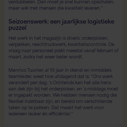
verdubbelen. Dan moet je snel kunnen opschalen,
maar wél met mensen die kwaliteit leveren.”
Seizoenswerk: een jaarlijkse logistieke
puzzel
Het werk in het magazijn is divers: orderpicken,
verpakken, reachtruckwerk, kwaliteitscontrole. De
vraag naar personeel piekt meestal vanaf februari of
maart, zodra het weer beter wordt.
Manrico Tuunter, al 10 jaar in dienst en inmiddels
teamleider, weet hoe uitdagend dat is: “Ons werk
verandert per dag. ’s Ochtends kan het alle hens
aan dek zijn bij het orderpicken, en ’s middags moet
er ingepakt worden. We hebben mensen nodig die
flexibel inzetbaar zijn, en bereid om verschillende
taken op te pakken. Dat maakt het werk voor
Flex AI Assistent
Flexspecialisten
iedereen leuker én efficiënter.”