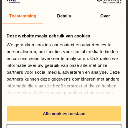
Toestemming
Details
Over
Kwaliteit boven
kwantiteit
Kwaliteit boven
Deze website maakt gebruik van cookies
kwantiteit
We gebruiken cookies om content en advertenties te
Paul Dekker:
personaliseren, om functies voor social media te bieden
“Voor ons is betrouwbaarheid belangrijker dan
en om ons websiteverkeer te analyseren. Ook delen we
alleen maar snel leveren. Je kunt beter vijf goede
informatie over uw gebruik van onze site met onze
mensen hebben dan tien halve matches.”’
partners voor social media, adverteren en analyse. Deze
partners kunnen deze gegevens combineren met andere
V
ooruitkijken: groei en
informatie die u aan ze heeft verstrekt of die ze hebben
verandering
verzameld op basis van uw gebruik van hun services.
De komende jaren blijft MegaGroup in
ontwikkeling: plannen voor een nieuw warehouse
Alle cookies toestaan
in het VK, optimalisatie van inkoopprocessen, en
mogelijk langere seizoenen. Dat vraagt om partners