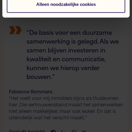
die meebewegen.
Alleen noodzakelijke cookies
Manrico Tuunter:
“De basis voor een duurzame
samenwerking is gelegd. Als we
samen blijven investeren in
kwaliteit en communicatie,
kunnen we hierop verder
bouwen.”
Fabienne Rommers:
“Het voelt voor mij inmiddels bijna als thuiskomen
hier. Die vertrouwensband maakt het samenwerken
niet alleen makkelijker, maar ook leuker. En dat is
uiteindelijk wat het verschil maakt.”
Deel dit bericht: