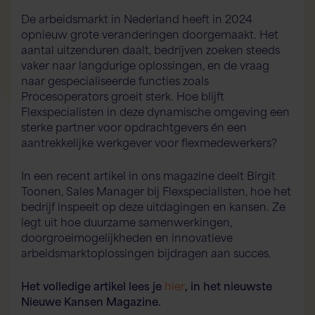
De arbeidsmarkt in Nederland heeft in 2024
opnieuw grote veranderingen doorgemaakt. Het
aantal uitzenduren daalt, bedrijven zoeken steeds
vaker naar langdurige oplossingen, en de vraag
naar gespecialiseerde functies zoals
Flex AI Assistent
Flexspecialisten
Procesoperators groeit sterk. Hoe blijft
Flexspecialisten in deze dynamische omgeving een
sterke partner voor opdrachtgevers én een
Hallo! Hoe kan ik je vandaag helpen?
aantrekkelijke werkgever voor flexmedewerkers?
In een recent artikel in ons magazine deelt Birgit
Toonen, Sales Manager bij Flexspecialisten, hoe het
bedrijf inspeelt op deze uitdagingen en kansen. Ze
legt uit hoe duurzame samenwerkingen,
doorgroeimogelijkheden en innovatieve
arbeidsmarktoplossingen bijdragen aan succes.
Het volledige artikel lees je
hier
, in het nieuwste
Nieuwe Kansen Magazine.