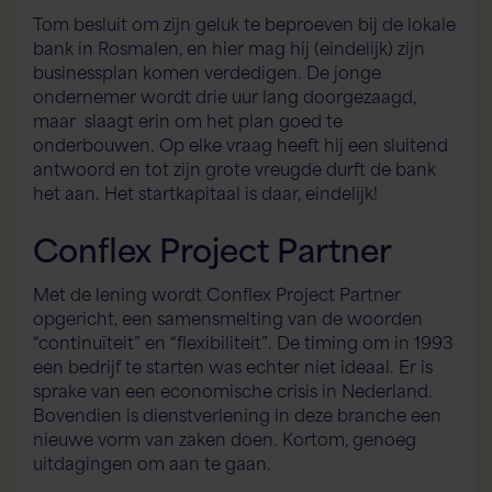
Tom besluit om zijn geluk te beproeven bij de lokale
bank in Rosmalen, en hier mag hij (eindelijk) zijn
businessplan komen verdedigen. De jonge
ondernemer wordt drie uur lang doorgezaagd,
maar slaagt erin om het plan goed te
onderbouwen. Op elke vraag heeft hij een sluitend
antwoord en tot zijn grote vreugde durft de bank
het aan. Het startkapitaal is daar, eindelijk!
Conflex Project Partner
Met de lening wordt Conflex Project Partner
opgericht, een samensmelting van de woorden
“continuïteit” en “flexibiliteit”. De timing om in 1993
een bedrijf te starten was echter niet ideaal. Er is
sprake van een economische crisis in Nederland.
Bovendien is dienstverlening in deze branche een
Flex AI Assistent
Flexspecialisten
nieuwe vorm van zaken doen. Kortom, genoeg
uitdagingen om aan te gaan.
Hallo! Hoe kan ik je vandaag helpen?