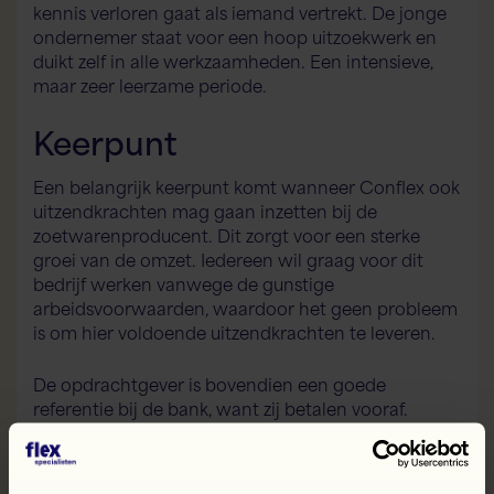
kennis verloren gaat als iemand vertrekt. De jonge
ondernemer staat voor een hoop uitzoekwerk en
duikt zelf in alle werkzaamheden. Een intensieve,
maar zeer leerzame periode.
Keerpunt
Een belangrijk keerpunt komt wanneer Conflex ook
uitzendkrachten mag gaan inzetten bij de
zoetwarenproducent. Dit zorgt voor een sterke
groei van de omzet. Iedereen wil graag voor dit
bedrijf werken vanwege de gunstige
arbeidsvoorwaarden, waardoor het geen probleem
is om hier voldoende uitzendkrachten te leveren.
De opdrachtgever is bovendien een goede
referentie bij de bank, want zij betalen vooraf.
Hierdoor staat Conflex sterker bij de bank. Zodra
Tom een handtekening voor een nieuwe opdracht
heeft, is de bank sneller bereid om geld te