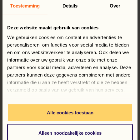
verstrekken. Dit zorgt ervoor dat medewerkers altijd
Toestemming
Details
Over
betaald kunnen worden, zelfs als een
opdrachtgever later betaalt.
Deze website maakt gebruik van cookies
De opmaat naar succes is daar en het fundament
voor de toekomst is gelegd. Conflex heeft nog een
We gebruiken cookies om content en advertenties te
lening bij de bank, maar de omzet groeit gestaag.
personaliseren, om functies voor social media te bieden
Tijd om door te pakken!
en om ons websiteverkeer te analyseren. Ook delen we
informatie over uw gebruik van onze site met onze
In onze volgende blog gaan we in op de verdere
partners voor social media, adverteren en analyse. Deze
ontwikkeling van het bedrijf rond de
partners kunnen deze gegevens combineren met andere
millenniumwisseling. Er heerst een behoorlijke
informatie die u aan ze heeft verstrekt of die ze hebben
krapte op de arbeidsmarkt, Conflex moet dus
verzameld op basis van uw gebruik van hun services.
creatief zijn. En zo staat daar de eerste bus met
vijftig arbeidskrachten vanuit Polen op de stoep…
Alle cookies toestaan
Alleen noodzakelijke cookies