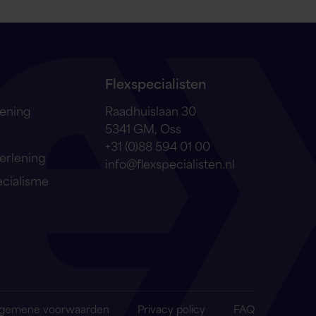
Hallo! Hoe kan ik je vandaag helpen?
Flexspecialisten
lening
Raadhuislaan 30
5341 GM, Oss
+31 (0)88 594 01 00
erlening
info@flexspecialisten.nl
ecialisme
Ik zoek een baan
Ik zoek personeel
Open sollicitatie
lgemene voorwaarden
Privacy policy
FAQ