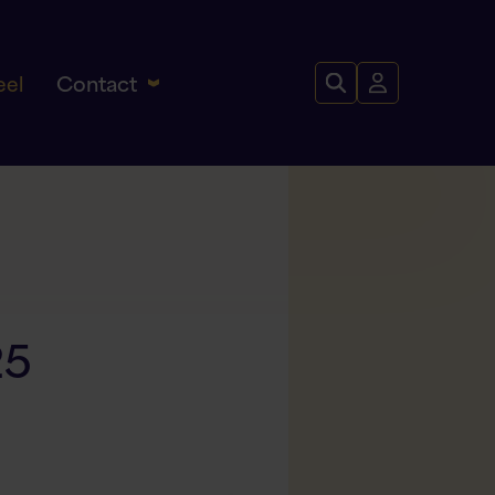
Contact
eel
25