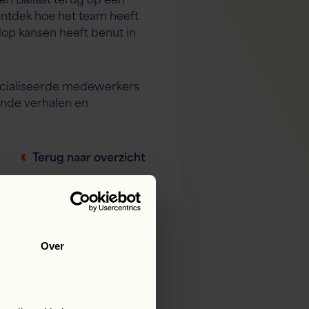
 Ontdek hoe het team heeft
lop kansen heeft benut in
ecialiseerde medewerkers
ende verhalen en
Terug naar overzicht
Over