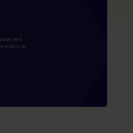
 zoek bent
de match te
Flex AI Assistent
Flexspecialisten