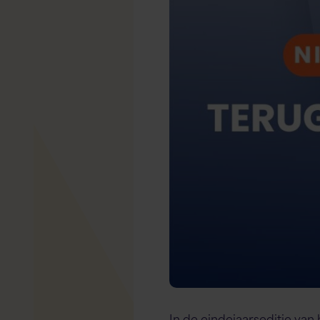
In de eindejaarseditie van