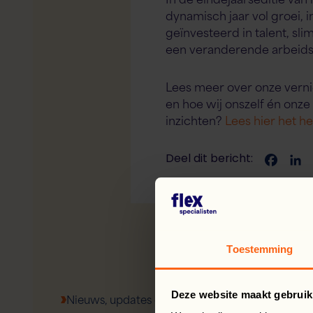
dynamisch jaar vol groei, 
geïnvesteerd in talent, s
een veranderende arbeids
Lees meer over onze vern
en hoe wij onszelf én onze
inzichten?
Lees hier het hel
Deel dit bericht:
Face
L
Toestemming
Deze website maakt gebruik
Nieuws, updates en meer