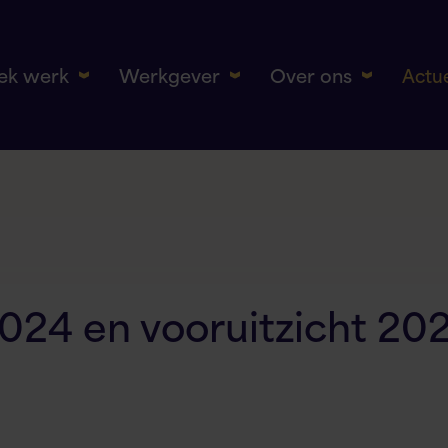
oek werk
Werkgever
Over ons
Actu
2024 en vooruitzicht 20