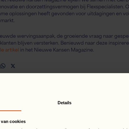
innovatie en doorzettingsvermogen bij Flexspecialisten.
limme oplossingen heeft gevonden voor uitdagingen en vo
markt.
ieuwde wervingsaanpak, de groeiende vraag naar gesp
 klanten blijven versterken. Benieuwd naar deze inspirer
e artikel
in het Nieuwe Kansen Magazine.
book
inkedIn
WhatsApp
X
Details
 van cookies