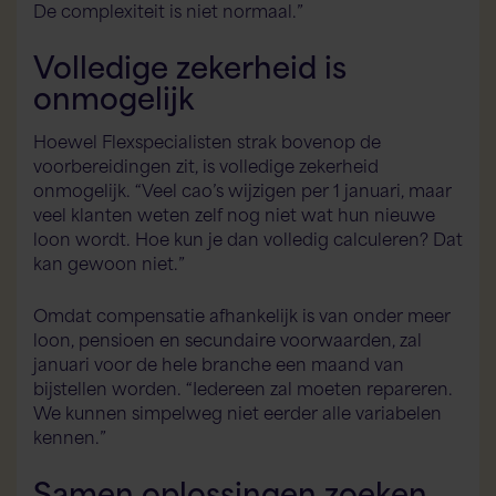
De complexiteit is niet normaal.”
Volledige zekerheid is
onmogelijk
Hoewel Flexspecialisten strak bovenop de
voorbereidingen zit, is volledige zekerheid
onmogelijk. “Veel cao’s wijzigen per 1 januari, maar
veel klanten weten zelf nog niet wat hun nieuwe
loon wordt. Hoe kun je dan volledig calculeren? Dat
kan gewoon niet.”
Flex AI Assistent
Flexspecialisten
Omdat compensatie afhankelijk is van onder meer
loon, pensioen en secundaire voorwaarden, zal
januari voor de hele branche een maand van
Hallo! Hoe kan ik je vandaag helpen?
bijstellen worden. “Iedereen zal moeten repareren.
We kunnen simpelweg niet eerder alle variabelen
kennen.”
Samen oplossingen zoeken