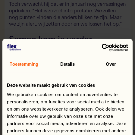
Toch verwacht hij dat er in januari nog verrassingen
opduiken. “Het is zoveel interpretatie. We zullen
nog punten vinden die anders blijken te zijn. Maar
we zijn alert, wij zetten door en we lossen het op.”
Samen kom je verder
De grootste les van dit hele traject? Dat
samenwerken belangrijker is dan ooit.
Toestemming
Details
Over
“De relaties met onze belangrijkste klanten zijn
alleen maar sterker geworden,” zegt Gerben. “Door
open calculaties, transparantie en wederzijds
Deze website maakt gebruik van cookies
vertrouwen. Dat is waar Flexspecialisten in uitblinkt
We gebruiken cookies om content en advertenties te
en wat ons door deze verandering heen helpt.”
personaliseren, om functies voor social media te bieden
en om ons websiteverkeer te analyseren. Ook delen we
De conclusie voor 2026
informatie over uw gebruik van onze site met onze
partners voor social media, adverteren en analyse. Deze
We zijn voorbereid. Medewerkers worden beter
partners kunnen deze gegevens combineren met andere
beloond dan ooit. De samenwerking met klanten is