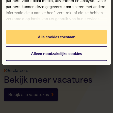
partners voor social media, adverteren en analyse. Deze
partners kunnen deze gegevens combineren met andere
informatie die u aan ze heeft verstrekt of die ze hebben
Magazijnmedewerker – orderpicker
verzameld op basis van uw gebruik van hun services.
Terug naar overzicht
Alle cookies toestaan
Alleen noodzakelijke cookies
Gerelateerd
Bekijk
meer
vacatures
Bekijk alle vacatures