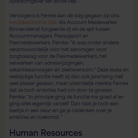
opdrachtgever ten einde liep.”
Vervolgens is Femke aan de slag gegaan op ons
hoofdkantoor in Oss
. Als Account Medewerker
Binnendienst fungeerde zij als de spil tussen
Accountmanagers, Flexsupport en
Flexmedewerkers. Femke: “Ik was onder andere
verantwoordelijk voor het aanvragen voor
Flex AI Assistent
Flexspecialisten
zorgtoeslag voor de Flexmedewerkers, het
verwerken van adreswijzigingen,
vakantieaanvragen en ziekteverzuim.” Deze leuke en
Hallo! Hoe kan ik je vandaag helpen?
veelzijdige functie heeft zij dan ook jarenlang met
veel plezier gedaan, maar uiteindelijk merkte Femke
dat ze toch ambities had om door te groeien.
Femke: “In principe ging de functie me goed af en
ging alles eigenlijk vanzelf. Dan raak je toch een
beetje in een sleur en ga je nadenken over je
ambities en toekomst.”
Human Resources