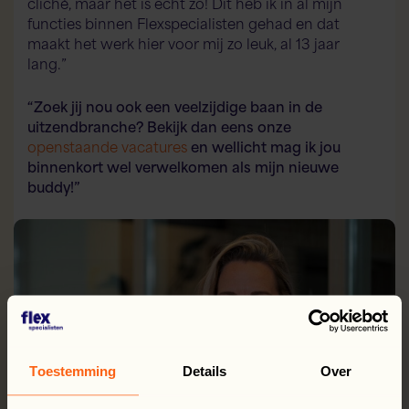
cliché, maar het is echt zo! Dit heb ik in al mijn
functies binnen Flexspecialisten gehad en dat
maakt het werk hier voor mij zo leuk, al 13 jaar
lang.”
“Zoek jij nou ook een veelzijdige baan in de
uitzendbranche? Bekijk dan eens onze
openstaande vacatures
en wellicht mag ik jou
binnenkort wel verwelkomen als mijn nieuwe
buddy!”
Toestemming
Details
Over