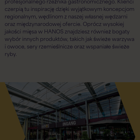
profesjonalnego rzeźnika gastronomicznego. Klienci
czerpią tu inspirację dzięki wyjątkowym koncepcjom
regionalnym, wędlinom z naszej własnej wędzarni
oraz międzynarodowej ofercie. Oprócz wysokiej
jakości mięsa w HANOS znajdziesz również bogaty
wybór innych produktów, takich jak świeże warzywa
i owoce, sery rzemieślnicze oraz wspaniałe świeże
ryby.
Asystent Flex AI
Flexspecialisten
Witaj! W czym mogę Ci dzisiaj pomóc?