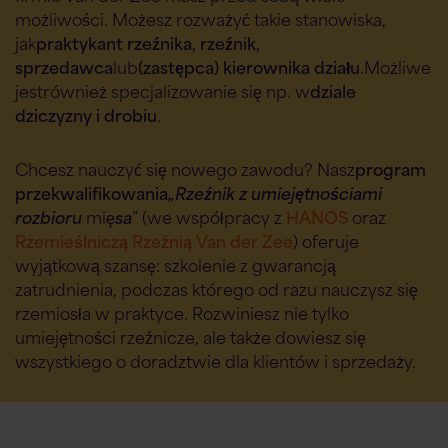
możliwości. Możesz rozważyć takie stanowiska,
jak
praktykant rzeźnika, rzeźnik,
sprzedawca
lub
(zastępca) kierownika działu
.
Możliwe
jest
również specjalizowanie się np. w
dziale
dziczyzny i drobiu
.
Chcesz nauczyć się nowego zawodu? Nasz
program
przekwalifikowania
„Rzeźnik z umiejętnościami
rozbioru
mię
sa
” (
we współpracy z
HANOS
oraz
Rzemieślniczą Rzeźnią Van der Zee
) oferuje
wyjątkową szansę: szkolenie z gwarancją
zatrudnienia, podczas którego od razu nauczysz się
rzemiosła w praktyce. Rozwiniesz nie tylko
umiejętności rzeźnicze, ale także dowiesz się
wszystkiego o doradztwie dla klientów i sprzedaży.