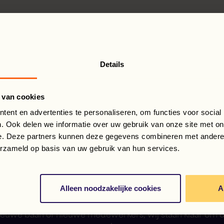
Details
 van cookies
ent en advertenties te personaliseren, om functies voor social
. Ook delen we informatie over uw gebruik van onze site met on
e. Deze partners kunnen deze gegevens combineren met andere i
Jouw flexibele oplossing
erzameld op basis van uw gebruik van hun services.
onze stabiele basis
Alleen noodzakelijke cookies
A
 mensen op het juiste moment, dat is wat telt. Of je nu op
ieuwe baan of nieuwe medewerkers, wij staan klaar om 