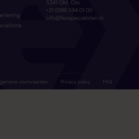
5341 GM, Oss
Hallo! Hoe kan ik je vandaag helpen?
+31 (0)88 594 01 00
erlening
info@flexspecialisten.nl
ecialisme
lgemene voorwaarden
Privacy policy
FAQ
Ik zoek een baan
Ik zoek personeel
Open sollicitatie