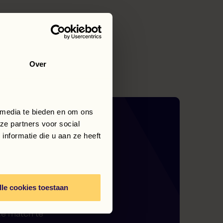
Over
 media te bieden en om ons
ze partners voor social
nformatie die u aan ze heeft
,
lle cookies toestaan
 zoek bent
de match te