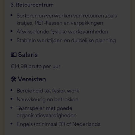
3. Retourcentrum
Sorteren en verwerken van retouren zoals
kratjes, PET-flessen en verpakkingen
Afwisselende fysieke werkzaamheden
Stabiele werktijden en duidelijke planning
Flex AI Assistent
Flexspecialisten
💶 Salaris
€14,99 bruto per uur
Hallo! Hoe kan ik je vandaag helpen?
🛠 Vereisten
Bereidheid tot fysiek werk
Nauwkeurig en betrokken
Teamspeler met goede
organisatievaardigheden
Engels (minimaal B1) of Nederlands