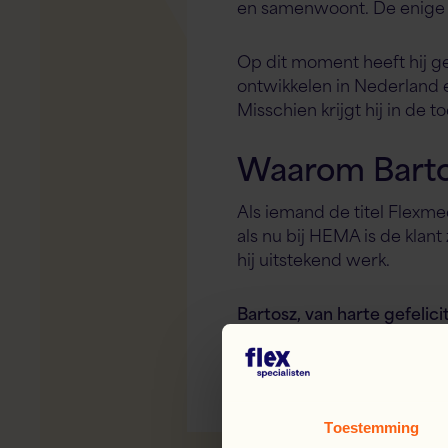
en samenwoont. De enige u
Op dit moment heeft hij ge
ontwikkelen in Nederland en
Misschien krijgt hij in de 
Waarom Barto
Als iemand de titel Flexm
als nu bij HEMA is de klant
hij uitstekend werk.
Bartosz, van harte gefeli
Deel dit bericht:
Face
L
Toestemming