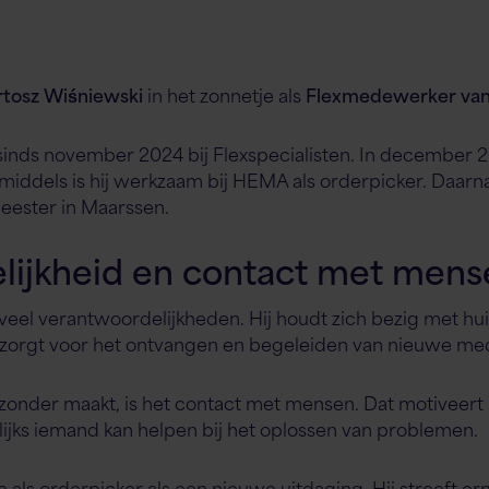
rtosz Wiśniewski
in het zonnetje als
Flexmedewerker va
inds november 2024 bij Flexspecialisten. In december 202
dels is hij werkzaam bij HEMA als orderpicker. Daarnaas
eester in Maarssen.
lijkheid en contact met mens
veel verantwoordelijkheden. Hij houdt zich bezig met huis
zorgt voor het ontvangen en begeleiden van nieuwe me
jzonder maakt, is het contact met mensen. Dat motiveer
elijks iemand kan helpen bij het oplossen van problemen.
tie als orderpicker als een nieuwe uitdaging. Hij streeft e