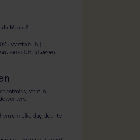
n de Maand
!
5 startte hij bij
t vervult hij al zeven
en
controles, staat in
dewerkers.
t hem om elke dag door te
rnaar om zijn werk zo goed