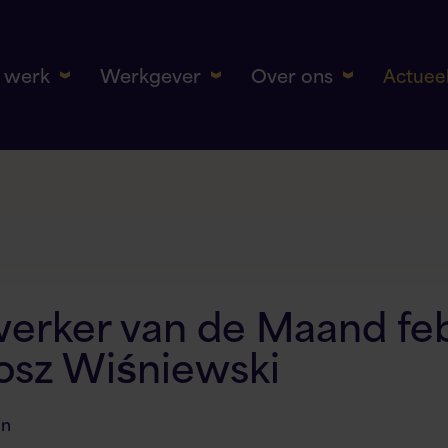
k werk
Werkgever
Over ons
Actuee
rker van de Maand feb
osz Wiśniewski
in