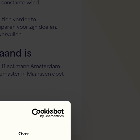
 constante wind.
 zich verder te
sparen voor zijn doelen.
vervullen.
and is
 bij Bleckmann Amsterdam
ousemaster in Maarssen doet
Terug naar overzicht
Over