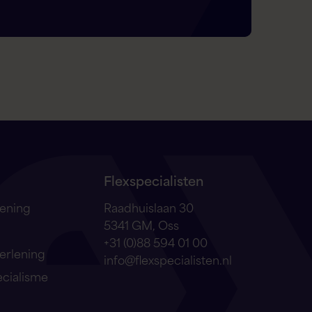
Flex AI Assistent
Flexspecialisten
Hallo! Hoe kan ik je vandaag helpen?
Flexspecialisten
lening
Raadhuislaan 30
5341 GM, Oss
+31 (0)88 594 01 00
erlening
info@flexspecialisten.nl
ecialisme
Ik zoek een baan