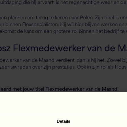
itdaging die hij ervaart, is het regenachtige weer en de
en plannen om terug te keren naar Polen. Zijn doel is om
 binnen Flexspecialisten. Hij wil hier blijven werken en 
toekomst de kans om een grotere rol binnen het bedrijf te 
sz Flexmedewerker van de Ma
edewerker van de Maand verdient, dan is hij het. Zowel
 zeer tevreden over zijn prestaties. Ook in zijn rol als H
citeerd met jouw titel Flexmedewerker van de Maand!
book
inkedIn
WhatsApp
X
Details