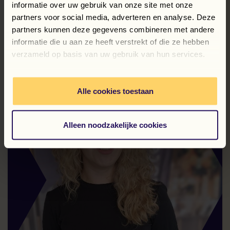
Correcte salarisverwerking begint
informatie over uw gebruik van onze site met onze
vóór de salarisstrook
partners voor social media, adverteren en analyse. Deze
partners kunnen deze gegevens combineren met andere
Lees verder
informatie die u aan ze heeft verstrekt of die ze hebben
verzameld op basis van uw gebruik van hun services.
Alle cookies toestaan
Alleen noodzakelijke cookies