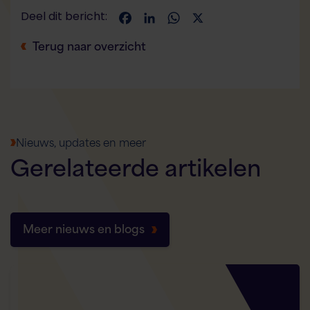
Deel dit bericht:
Facebook
LinkedIn
WhatsApp
X
Flex AI Assistent
Flexspecialisten
Terug naar overzicht
Hallo! Hoe kan ik je vandaag helpen?
Nieuws, updates en meer
Gerelateerde
artikelen
Meer nieuws en blogs